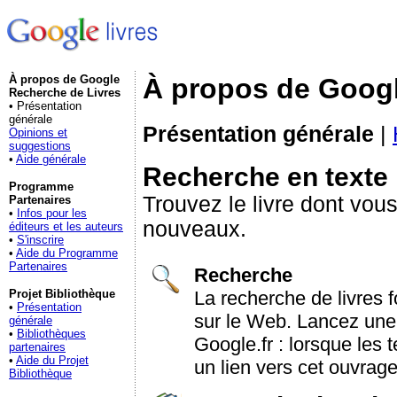
À propos de Google
À propos de Googl
Recherche de Livres
• Présentation
générale
Présentation générale
|
Opinions et
suggestions
•
Aide générale
Recherche en texte i
Programme
Trouvez le livre dont vou
Partenaires
•
Infos pour les
nouveaux.
éditeurs et les auteurs
•
S'inscrire
•
Aide du Programme
Partenaires
Recherche
La recherche de livres
Projet Bibliothèque
•
Présentation
sur le Web. Lancez une
générale
•
Bibliothèques
Google.fr : lorsque les 
partenaires
•
Aide du Projet
un lien vers cet ouvrage
Bibliothèque