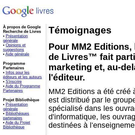
À propos de Google
Témoignages
Recherche de Livres
•
Présentation
générale
Pour MM2 Editions, 
•
Opinions et
suggestions
de Livres™ fait parti
•
Aide générale
Programme
marketing et, au-del
Partenaires
•
Infos pour les
l'éditeur.
éditeurs et les auteurs
•
S'inscrire
•
Aide du Programme
MM2 Editions a été créé à
Partenaires
est distribué par le grou
Projet Bibliothèque
•
Présentation
spécialisé dans les ouv
générale
•
Bibliothèques
d'informatique, les ouvrag
partenaires
•
Aide du Projet
destinées à l'enseigneme
Bibliothèque